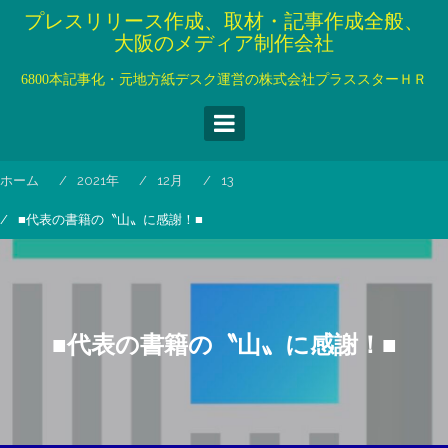
コ
プレスリリース作成、取材・記事作成全般、
ン
大阪のメディア制作会社
テ
ン
6800本記事化・元地方紙デスク運営の株式会社プラススターＨＲ
ツ
へ
ス
キ
ホーム
2021年
12月
13
ッ
プ
■代表の書籍の〝山〟に感謝！■
■代表の書籍の〝山〟に感謝！■