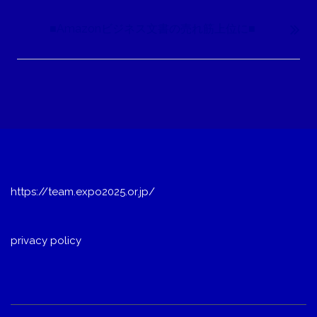
ビ
■Amazonビジネス文書の売れ筋上位に■
ゲ
ー
シ
ョ
ン
https://team.expo2025.or.jp/
privacy policy