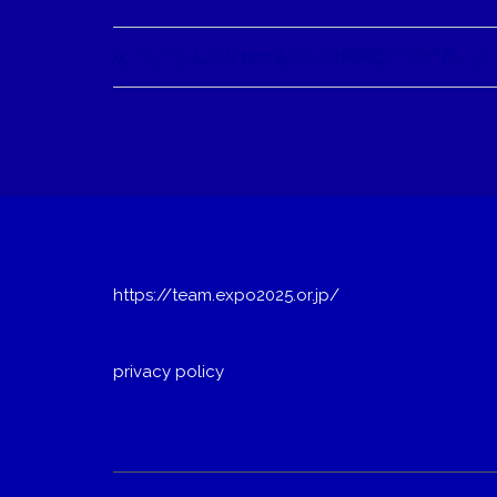
投
稿
＼「しんぷりわーるど」の仲間⑤「ゾナ君」／
ナ
ビ
ゲ
ー
シ
ョ
https://team.expo2025.or.jp/
ン
privacy policy