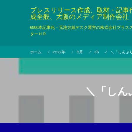
コ
プレスリリース作成、取材・記事
ン
成全般、大阪のメディア制作会社
テ
ン
6800本記事化・元地方紙デスク運営の株式会社プラス
ツ
ターＨＲ
へ
ス
キ
ホーム
2023年
8月
28
＼「しんぷ
ッ
プ
＼「しん