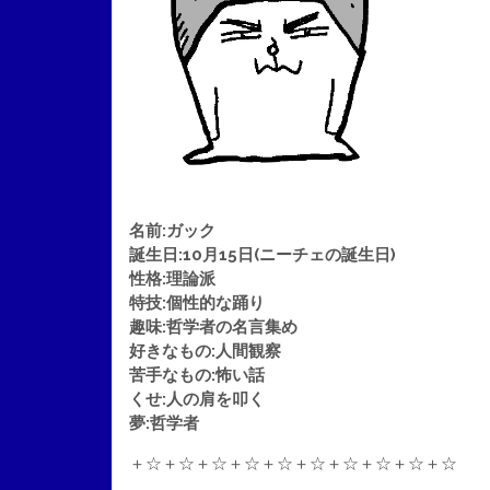
名前:ガック
誕生日:10月15日(ニーチェの誕生日)
性格:理論派
特技:個性的な踊り
趣味:哲学者の名言集め
好きなもの:人間観察
苦手なもの:怖い話
くせ:人の肩を叩く
夢:哲学者
＋☆＋☆＋☆＋☆＋☆＋☆＋☆＋☆＋☆＋☆