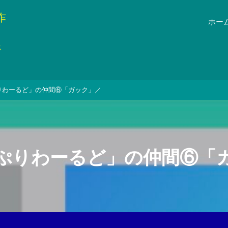
作
ホー
ス
りわーるど」の仲間⑥「ガック」／
ぷりわーるど」の仲間⑥「