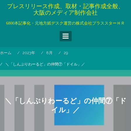
コ
プレスリリース作成、取材・記事作成全般、
ン
大阪のメディア制作会社
テ
ン
6800本記事化・元地方紙デスク運営の株式会社プラススターＨＲ
ツ
へ
ス
キ
ホーム
2023年
8月
29
ッ
プ
＼「しんぷりわーるど」の仲間⑦「ドイル」／
＼「しんぷりわーるど」の仲間⑦「ド
イル」／