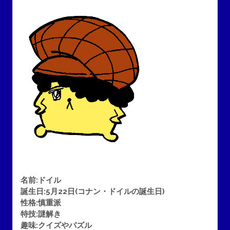
名前:ドイル
誕生日:5月22日(コナン・ドイルの誕生日)
性格:慎重派
特技:謎解き
趣味:クイズやパズル