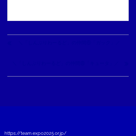
投
稿
＼「しんぷりわーるど」の仲間⑥「ガック」／
ナ
ビ
＼「しんぷりわーるど」の仲間⑧「キュータ」／
ゲ
ー
シ
ョ
ン
https://team.expo2025.or.jp/