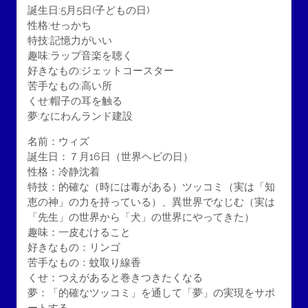
誕生日:5月5日(子どもの日)
性格:せっかち
特技:記憶力がいい
趣味:ラップ音楽を聴く
好きなもの:ジェットコースター
苦手なもの:高い所
くせ:帽子の耳を触る
夢:なにわんランド建設
名前：ウィズ
誕生日：７月16日（世界ヘビの日）
性格：冷静沈着
特技：的確な（時には毒がある）ツッコミ（実は「知
恵の神」の力を持っている）、異世界でなじむ（実は
「先生」の世界から「犬」の世界にやってきた）
趣味：一皮むけること
好きなもの：リンゴ
苦手なもの：蚊取り線香
くせ：つえがあると巻きつきたくなる
夢：「的確なツッコミ」を通して「夢」の実現をサポ