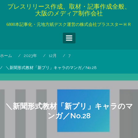
コ
プレスリリース作成、取材・記事作成全般、
ン
大阪のメディア制作会社
テ
ン
6800本記事化・元地方紙デスク運営の株式会社プラススターＨＲ
ツ
へ
ス
キ
ホーム
2023年
12月
7
ッ
プ
＼新聞形式教材「新プリ」キャラのマンガ／No.28
＼新聞形式教材「新プリ」キャラのマ
ンガ／No.28