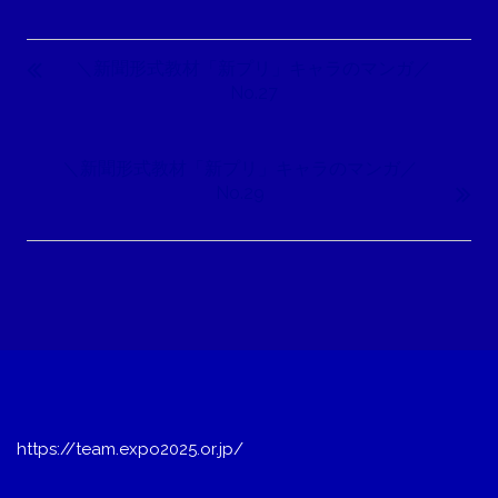
投
稿
＼新聞形式教材「新プリ」キャラのマンガ／
ナ
No.27
ビ
ゲ
＼新聞形式教材「新プリ」キャラのマンガ／
ー
No.29
シ
ョ
ン
https://team.expo2025.or.jp/