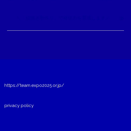
ナ
ビ
＼「絵描き歌作り」で発信力を育成します／
ゲ
ー
シ
ョ
ン
https://team.expo2025.or.jp/
privacy policy