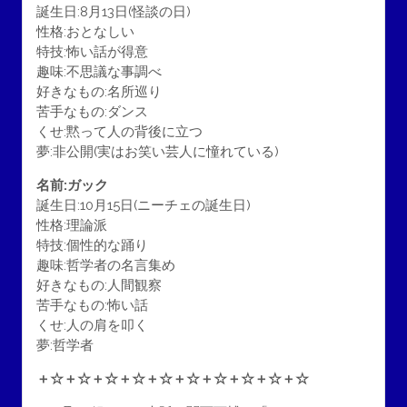
誕生日:8月13日(怪談の日)
性格:おとなしい
特技:怖い話が得意
趣味:不思議な事調べ
好きなもの:名所巡り
苦手なもの:ダンス
くせ:黙って人の背後に立つ
夢:非公開(実はお笑い芸人に憧れている)
名前:ガック
誕生日:10月15日(ニーチェの誕生日)
性格:理論派
特技:個性的な踊り
趣味:哲学者の名言集め
好きなもの:人間観察
苦手なもの:怖い話
くせ:人の肩を叩く
夢:哲学者
＋☆＋☆＋☆＋☆＋☆＋☆＋☆＋☆＋☆＋☆