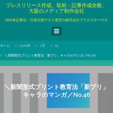
コ
プレスリリース作成、取材・記事作成全般、
ン
大阪のメディア制作会社
テ
ン
6800本記事化・元地方紙デスク運営の株式会社プラススターＨＲ
ツ
へ
ス
キ
ホーム
2024年
2月
15
ッ
プ
＼新聞形式プリント教育法「新プリ」キャラのマンガ／No.46
＼新聞形式プリント教育法「新プリ」
キャラのマンガ／No.46