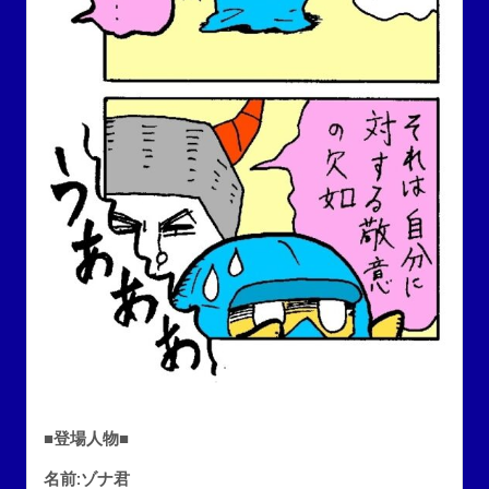
■登場人物■
名前:ゾナ君