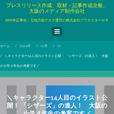
コ
プレスリリース作成、取材・記事作成全般、
ン
大阪のメディア制作会社
テ
ン
6800本記事化・元地方紙デスク運営の株式会社プラススターＨＲ
ツ
へ
ス
キ
ホーム
2024年
10月
17
ッ
プ
＼キャラクター14人目のイラスト公開！ 「シザーズ」の達人！ 大阪
の小学４年生の考案です／
＼キャラクター14人目のイラスト公
開！ 「シザーズ」の達人！ 大阪の
小学４年生の考案です／