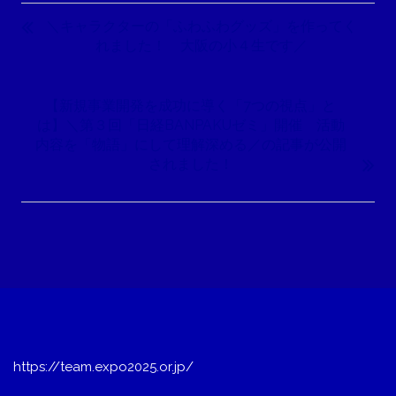
稿
＼キャラクターの「ふわふわグッズ」を作ってく
ナ
れました！ 大阪の小４生です／
ビ
ゲ
【新規事業開発を成功に導く「7つの視点」と
ー
は】＼第３回「日経BANPAKUゼミ」開催 活動
シ
内容を「物語」にして理解深める／の記事が公開
ョ
されました！
ン
https://team.expo2025.or.jp/