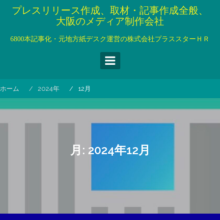
コ
プレスリリース作成、取材・記事作成全般、
ン
大阪のメディア制作会社
テ
ン
6800本記事化・元地方紙デスク運営の株式会社プラススターＨＲ
ツ
へ
ス
キ
ホーム
2024年
12月
ッ
プ
月:
2024年12月