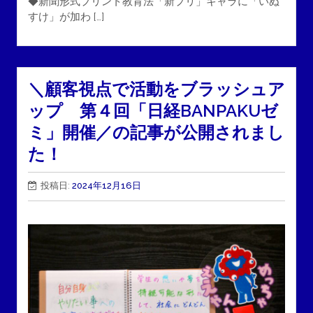
◆新聞形式プリント教育法「新プリ」キャラに「いぬ
すけ」が加わ […]
＼顧客視点で活動をブラッシュア
ップ 第４回「日経BANPAKUゼ
ミ」開催／の記事が公開されまし
た！
投稿日:
2024年12月16日