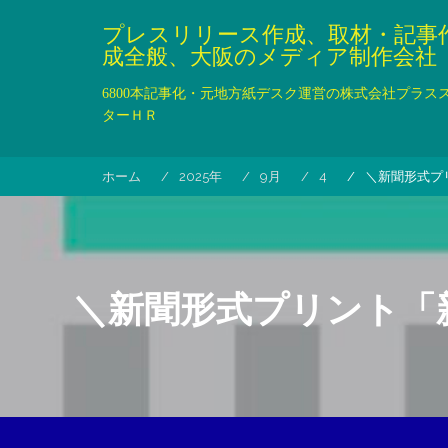
コ
プレスリリース作成、取材・記事
ン
成全般、大阪のメディア制作会社
テ
ン
6800本記事化・元地方紙デスク運営の株式会社プラス
ツ
ターＨＲ
へ
ス
キ
ホーム
2025年
9月
4
＼新聞形式プ
ッ
プ
＼新聞形式プリント「