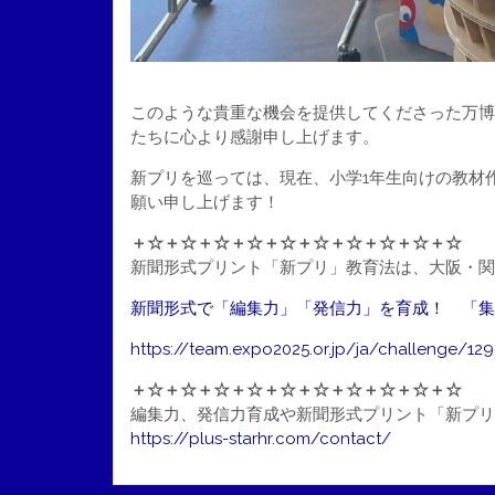
このような貴重な機会を提供してくださった万博
たちに心より感謝申し上げます。
新プリを巡っては、現在、小学1年生向けの教材
願い申し上げます！
＋☆＋☆＋☆＋☆＋☆＋☆＋☆＋☆＋☆＋☆
新聞形式プリント「新プリ」教育法は、大阪・関西万
新聞形式で「編集力」「発信力」を育成！ 「集
https://team.expo2025.or.jp/ja/challenge/12
＋☆＋☆＋☆＋☆＋☆＋☆＋☆＋☆＋☆＋☆
編集力、発信力育成や新聞形式プリント「新プリ
https://plus-starhr.com/contact/