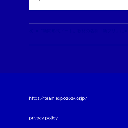
投
稿
■〝新聞形式ノート〟教材の名称「新プリ」に■
ナ
ビ
ゲ
ー
シ
ョ
ン
https://team.expo2025.or.jp/
privacy policy