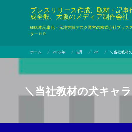
コ
プレスリリース作成、取材・記事
ン
成全般、大阪のメディア制作会社
テ
ン
6800本記事化・元地方紙デスク運営の株式会社プラス
ツ
ターＨＲ
へ
ス
キ
ホーム
2023年
5月
28
＼当社教材の
ッ
プ
＼当社教材の犬キャラ