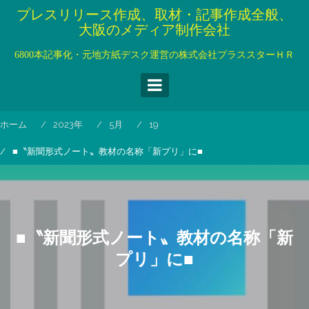
コ
プレスリリース作成、取材・記事作成全般、
ン
大阪のメディア制作会社
テ
ン
6800本記事化・元地方紙デスク運営の株式会社プラススターＨＲ
ツ
へ
ス
キ
ホーム
2023年
5月
19
ッ
プ
■〝新聞形式ノート〟教材の名称「新プリ」に■
■〝新聞形式ノート〟教材の名称「新
プリ」に■