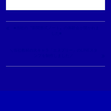
投
稿
■当社の〝新聞形式ノート〟の体験会が開かれま
ナ
した■
ビ
ゲ
＼当社教材の犬キャラ「エヌプリー」のLINEスタ
ー
ンプを制作しました／
シ
ョ
ン