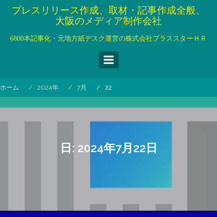
コ
プレスリリース作成、取材・記事作成全般、
ン
大阪のメディア制作会社
テ
ン
6800本記事化・元地方紙デスク運営の株式会社プラススターＨＲ
ツ
へ
ス
キ
ホーム
2024年
7月
22
ッ
プ
日:
2024年7月22日