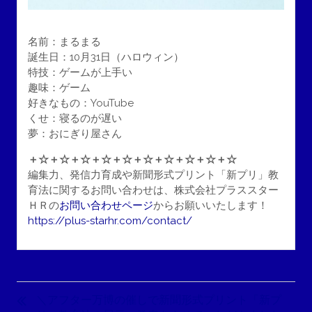
名前：まるまる
誕生日：10月31日（ハロウィン）
特技：ゲームが上手い
趣味：ゲーム
好きなもの：YouTube
くせ：寝るのが遅い
夢：おにぎり屋さん
＋☆＋☆＋☆＋☆＋☆＋☆＋☆＋☆＋☆＋☆
編集力、発信力育成や新聞形式プリント「新プリ」教
育法に関するお問い合わせは、株式会社プラススター
ＨＲの
お問い合わせページ
からお願いいたします！
https://plus-starhr.com/contact/
投
稿
＼アフター万博の催しで新聞形式プリント「新プ