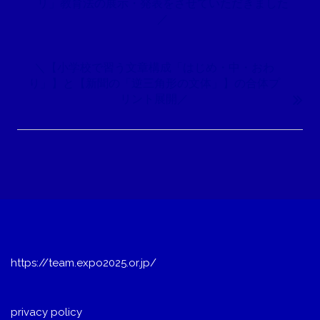
ナ
リ」教育法の展示・発表をさせていただきました
／
ビ
ゲ
ー
＼【小学校で習う文章構成「はじめ・中・おわ
シ
り」】と【新聞の「逆三角形の文体」】の合体プ
ョ
リント展開／
ン
https://team.expo2025.or.jp/
privacy policy