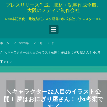
コ
プレスリリース作成、取材・記事作成全般、
ン
大阪のメディア制作会社
テ
ン
6800本記事化・元地方紙デスク運営の株式会社プラススターＨＲ
ツ
へ
ス
キ
ホーム
2026年
1月
7
ッ
プ
＼キャラクター22人目のイラスト公開！ 夢はおにぎり屋さん！ 小1考
案です／
＼キャラクター22人目のイラスト公
開！ 夢はおにぎり屋さん！ 小1考案で
す／